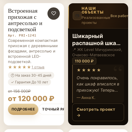
НАШИ
Встроенная
ОБЪЕКТЫ
ПРИХОЖИЕ НА ЗАКАЗ
♡
прихожая с
📷
Все работы
Реализованные
антресолью и
проекты
2
/14
‹
›
подсветкой
Шикарный
Арт. PRI-1241
Современная компактная
распашной шкаф
прихожая с деревянными
с фрезеровкой в
📍 ЖК Level Мичуринский,
фасадами, антресолью и
Очаково-Матвеевское
встроенной LED-
прихожую
110 000 ₽
подсветкой.
★★★★★
1 отзыв
★★★★★
🕐 На заказ 30-45 дней
Очень понравилось,
✓ Гарантия До 10 лет
как шкаф вписался в
прихожую! Теперь
от 156 000₽
все куртки, обувь и
от 120 000 ₽
— Анна К.
аксессуары
аккуратно убраны, а
Смотреть проект
ПОДРОБНЕЕ
ТОЧНЫЙ РАСЧЁТ
дизайн выглядит
→
дорого и
современно.