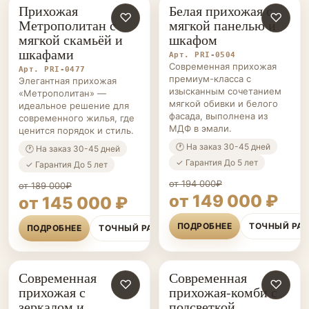
Прихожая
Белая прихожая с
ПРИХОЖИЕ НА ЗАКАЗ
♡
ПРИХОЖИЕ НА ЗАКАЗ
♡
Метрополитан с
мягкой панелью и
мягкой скамьёй и
шкафом
шкафами
Арт. PRI-0504
Современная прихожая
Арт. PRI-0477
премиум-класса с
Элегантная прихожая
изысканным сочетанием
«Метрополитан» —
мягкой обивки и белого
идеальное решение для
фасада, выполнена из
современного жилья, где
МДФ в эмали.
ценится порядок и стиль.
🕐 На заказ 30-45 дней
🕐 На заказ 30-45 дней
✓ Гарантия До 5 лет
✓ Гарантия До 5 лет
от 194 000₽
от 189 000₽
от 149 000 ₽
от 145 000 ₽
ПОДРОБНЕЕ
ТОЧНЫЙ РА
ПОДРОБНЕЕ
ТОЧНЫЙ РАСЧЁТ
Современная
Современная
ПРИХОЖИЕ НА ЗАКАЗ
♡
ПРИХОЖИЕ НА ЗАКАЗ
♡
прихожая с
прихожая-комби с
зеркалом и
подсветкой