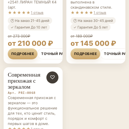
«2541 ЛИРАН ТЕМНЫЙ К4
выполнена в
(арт.
скандинавском стиле.
★★★★★
★★★★★
1 отзыв
1 отзыв
🕐 На заказ 21-45 дней
🕐 На заказ 30-45 дней
✓ Гарантия До 10 лет
✓ Гарантия До 5 лет
от 273 000₽
от 189 000₽
от 210 000 ₽
от 145 000 ₽
ПОДРОБНЕЕ
ТОЧНЫЙ РАСЧЁТ
ПОДРОБНЕЕ
ТОЧНЫЙ РА
Современная
ПРИХОЖИЕ НА ЗАКАЗ
♡
прихожая с
зеркалом
Арт. PRI-0068
Современная прихожая с
зеркалом — это
функциональное решение
для тех, кто ценит стиль,
порядок и комфорт с
первых шагов в доме.
★★★★★
1 отзыв