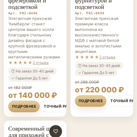
фрезеровкой и
фурнитурой и
подсветкой
подсветкой
Арт. PRI-0486
Арт. PRI-0494
Элегантная прихожая
Элегантная прихожая
'Кимберли' станет
премиум-класса
центром вашего холла
выполнена из
благодаря стильному
высококачественного
дизайну фасадов с
МДФ c матовой белой
крупной фрезеровкой и
эмалью и золотистыми
круглыми
акцентами.
металлическими ручками.
★★★★★
2 отзыва
★★★★★
2 отзыва
🕐 На заказ 30-45 дней
🕐 На заказ 30-40 дней
✓ Гарантия До 5 лет
✓ Гарантия До 5 лет
от 286 000₽
от 182 000₽
от 220 000 ₽
от 140 000 ₽
ПОДРОБНЕЕ
ТОЧНЫЙ РА
ПОДРОБНЕЕ
ТОЧНЫЙ РАСЧЁТ
Современный шкаф
ПРИХОЖИЕ НА ЗАКАЗ
♡
для прихожей с