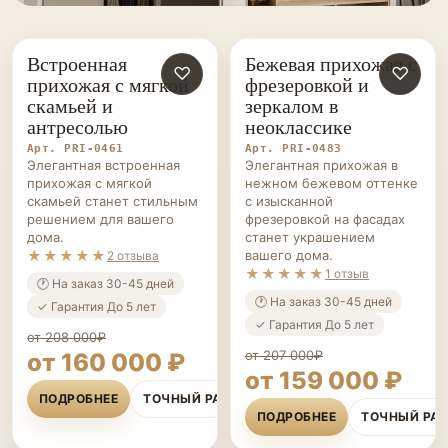
Встроенная
Бежевая прихожая с
ПРИХОЖИЕ НА ЗАКАЗ
♡
ПРИХОЖИЕ НА ЗАКАЗ
♡
прихожая с мягкой
фрезеровкой и
скамьей и
зеркалом в
антресолью
неоклассике
Арт. PRI-0461
Арт. PRI-0483
Элегантная встроенная
Элегантная прихожая в
прихожая с мягкой
нежном бежевом оттенке
скамьей станет стильным
с изысканной
решением для вашего
фрезеровкой на фасадах
дома.
станет украшением
★★★★★
вашего дома.
2 отзыва
★★★★★
1 отзыв
🕐 На заказ 30-45 дней
🕐 На заказ 30-45 дней
✓ Гарантия До 5 лет
✓ Гарантия До 5 лет
от 208 000₽
от 207 000₽
от 160 000 ₽
от 159 000 ₽
ПОДРОБНЕЕ
ТОЧНЫЙ РАСЧЁТ
ПОДРОБНЕЕ
ТОЧНЫЙ РА