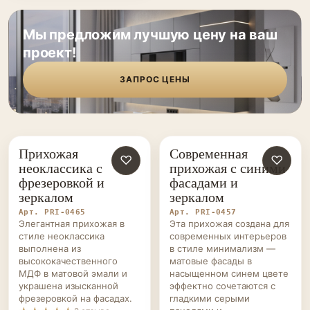
Мы предложим лучшую цену на ваш
проект!
ЗАПРОС ЦЕНЫ
Прихожая
Современная
ПРИХОЖИЕ НА ЗАКАЗ
♡
ПРИХОЖИЕ НА ЗАКАЗ
♡
неоклассика с
прихожая с синими
фрезеровкой и
фасадами и
зеркалом
зеркалом
Арт. PRI-0465
Арт. PRI-0457
Элегантная прихожая в
Эта прихожая создана для
стиле неоклассика
современных интерьеров
выполнена из
в стиле минимализм —
высококачественного
матовые фасады в
МДФ в матовой эмали и
насыщенном синем цвете
украшена изысканной
эффектно сочетаются с
фрезеровкой на фасадах.
гладкими серыми