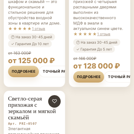
шкафом и скамьёй — это
прихожей с четырьмя
функциональное и
распашными дверями
стильное решение для
выполнен из
обустройства входной
высококачественного
зоны в квартире или доме.
МДФ в эмали в
★★★★★
актуальном синем цвете.
1 отзыв
★★★★★
1 отзыв
🕐 На заказ 30-45 дней
🕐 На заказ 30-45 дней
✓ Гарантия До 10 лет
✓ Гарантия До 5 лет
от 163 000₽
от 166 000₽
от 125 000 ₽
от 128 000 ₽
ПОДРОБНЕЕ
ТОЧНЫЙ РАСЧЁТ
ПОДРОБНЕЕ
ТОЧНЫЙ РА
Светло-серая
ПРИХОЖИЕ НА ЗАКАЗ
♡
прихожая с
зеркалом и мягкой
скамьёй
Арт. PRI-0507
Элегантная
прямолинейная прихожая