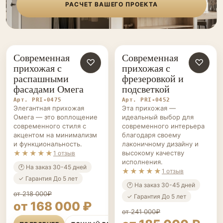
РАСЧЕТ ВАШЕГО ПРОЕКТА
Современная
Современная
ПРИХОЖИЕ НА ЗАКАЗ
♡
ПРИХОЖИЕ НА ЗАКАЗ
♡
прихожая с
прихожая с
распашными
фрезеровкой и
фасадами Омега
подсветкой
Арт. PRI-0475
Арт. PRI-0452
Элегантная прихожая
Эта прихожая —
Омега — это воплощение
идеальный выбор для
современного стиля с
современного интерьера
акцентом на минимализм
благодаря своему
и функциональность.
лаконичному дизайну и
★★★★★
высокому качеству
1 отзыв
исполнения.
🕐 На заказ 30-45 дней
★★★★★
1 отзыв
✓ Гарантия До 5 лет
🕐 На заказ 30-45 дней
от 218 000₽
✓ Гарантия До 5 лет
от 168 000 ₽
от 241 000₽