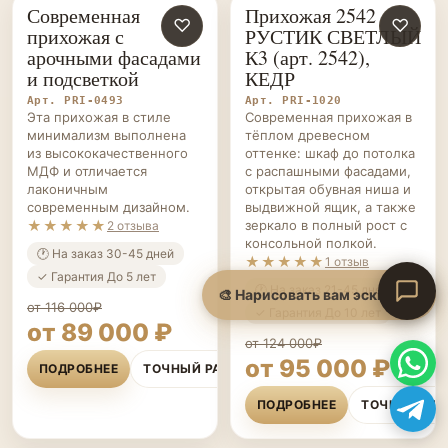
Современная
Прихожая 2542
ПРИХОЖИЕ НА ЗАКАЗ
♡
ПРИХОЖИЕ НА ЗАКАЗ
♡
прихожая с
РУСТИК СВЕТЛЫЙ
арочными фасадами
К3 (арт. 2542),
и подсветкой
КЕДР
Арт. PRI-0493
Арт. PRI-1020
Эта прихожая в стиле
Современная прихожая в
минимализм выполнена
тёплом древесном
из высококачественного
оттенке: шкаф до потолка
МДФ и отличается
с распашными фасадами,
лаконичным
открытая обувная ниша и
современным дизайном.
выдвижной ящик, а также
★★★★★
зеркало в полный рост с
2 отзыва
консольной полкой.
🕐 На заказ 30-45 дней
★★★★★
1 отзыв
✓ Гарантия До 5 лет
🕐 На заказ 21-45 дней
от 116 000₽
✓ Гарантия До 10 лет
от 89 000 ₽
от 124 000₽
от 95 000 ₽
ПОДРОБНЕЕ
ТОЧНЫЙ РАСЧЁТ
ПОДРОБНЕЕ
ТОЧНЫЙ РА