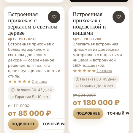
сделано аккуратно,
хранить вещи удобно!
Встроенная
Встроенная
ПРИХОЖИЕ НА ЗАКАЗ
♡
ПРИХОЖИЕ НА ЗАКАЗ
♡
прихожая с
прихожая с
зеркалом в светлом
подсветкой и
дереве
нишами
Арт. PRI-0249
Арт. PRI-1288
Встроенная прихожая с
Элегантная встроенная
большим зеркалом в
прихожая из древесных
светлом древесном
материалов с открытыми
декоре — современное
нишами и встроенной
решение для тех, кто
LED-подсветкой.
ценит функциональность и
★★★★★
2 отзыва
стиль.
🕐 На заказ 30-45 дней
★★★★★
2 отзыва
✓ Гарантия До 10 лет
🕐 На заказ 30-45 дней
от 234 000₽
✓ Гарантия До 10 лет
от 180 000 ₽
от 111 000₽
от 85 000 ₽
ПОДРОБНЕЕ
ТОЧНЫЙ РА
ПОДРОБНЕЕ
ТОЧНЫЙ РАСЧЁТ