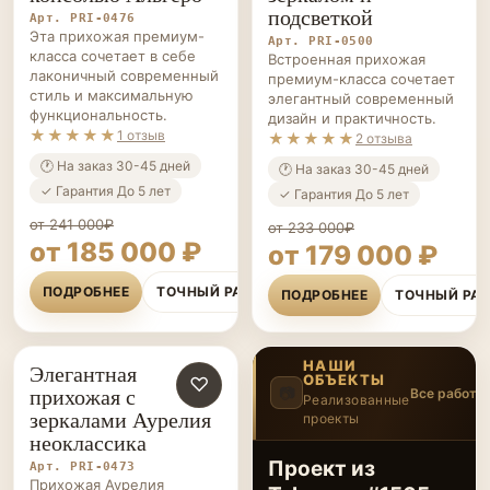
подсветкой
Арт. PRI-0476
Эта прихожая премиум-
Арт. PRI-0500
класса сочетает в себе
Встроенная прихожая
лаконичный современный
премиум-класса сочетает
стиль и максимальную
элегантный современный
функциональность.
дизайн и практичность.
★★★★★
1 отзыв
★★★★★
2 отзыва
🕐 На заказ 30-45 дней
🕐 На заказ 30-45 дней
✓ Гарантия До 5 лет
✓ Гарантия До 5 лет
от 241 000₽
от 233 000₽
от 185 000 ₽
от 179 000 ₽
ПОДРОБНЕЕ
ТОЧНЫЙ РАСЧЁТ
ПОДРОБНЕЕ
ТОЧНЫЙ РА
НАШИ
Элегантная
ОБЪЕКТЫ
ПРИХОЖИЕ НА ЗАКАЗ
♡
прихожая с
📷
Все работы
Реализованные
зеркалами Аурелия
проекты
3
/14
‹
›
неоклассика
Проект из
Арт. PRI-0473
Прихожая Аурелия