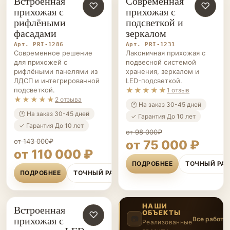
Встроенная
Современная
ПРИХОЖИЕ НА ЗАКАЗ
♡
ПРИХОЖИЕ НА ЗАКАЗ
♡
прихожая с
прихожая с
рифлёными
подсветкой и
фасадами
зеркалом
Арт. PRI-1286
Арт. PRI-1231
Современное решение
Лаконичная прихожая с
для прихожей с
подвесной системой
рифлёными панелями из
хранения, зеркалом и
ЛДСП и интегрированной
LED-подсветкой.
подсветкой.
★★★★★
1 отзыв
★★★★★
2 отзыва
🕐 На заказ 30-45 дней
🕐 На заказ 30-45 дней
✓ Гарантия До 10 лет
✓ Гарантия До 10 лет
от 98 000₽
от 143 000₽
от 75 000 ₽
от 110 000 ₽
ПОДРОБНЕЕ
ТОЧНЫЙ РА
ПОДРОБНЕЕ
ТОЧНЫЙ РАСЧЁТ
НАШИ
Встроенная
ОБЪЕКТЫ
ПРИХОЖИЕ НА ЗАКАЗ
♡
прихожая с
📷
Все работы
Реализованные