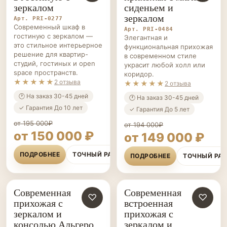
зеркалом
сиденьем и
зеркалом
Арт. PRI-0277
Современный шкаф в
Арт. PRI-0484
гостиную с зеркалом —
Элегантная и
это стильное интерьерное
функциональная прихожая
решение для квартир-
в современном стиле
студий, гостиных и open
украсит любой холл или
space пространств.
коридор.
★★★★★
2 отзыва
★★★★★
2 отзыва
🕐 На заказ 30-45 дней
🕐 На заказ 30-45 дней
✓ Гарантия До 10 лет
✓ Гарантия До 5 лет
от 195 000₽
от 194 000₽
от 150 000 ₽
от 149 000 ₽
ПОДРОБНЕЕ
ТОЧНЫЙ РАСЧЁТ
ПОДРОБНЕЕ
ТОЧНЫЙ РА
Современная
Современная
ПРИХОЖИЕ НА ЗАКАЗ
♡
ПРИХОЖИЕ НА ЗАКАЗ
♡
прихожая с
встроенная
зеркалом и
прихожая с
консолью Альгеро
зеркалом и