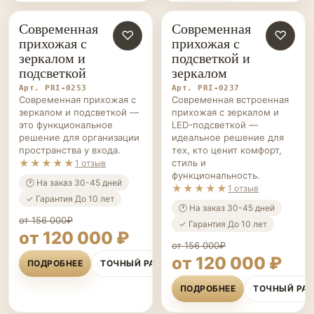
Современная
Современная
ПРИХОЖИЕ НА ЗАКАЗ
♡
ПРИХОЖИЕ НА ЗАКАЗ
♡
прихожая с
прихожая с
зеркалом и
подсветкой и
подсветкой
зеркалом
Арт. PRI-0253
Арт. PRI-0237
Современная прихожая с
Современная встроенная
зеркалом и подсветкой —
прихожая с зеркалом и
это функциональное
LED-подсветкой —
решение для организации
идеальное решение для
пространства у входа.
тех, кто ценит комфорт,
★★★★★
стиль и
1 отзыв
функциональность.
🕐 На заказ 30-45 дней
★★★★★
1 отзыв
✓ Гарантия До 10 лет
🕐 На заказ 30-45 дней
от 156 000₽
✓ Гарантия До 10 лет
от 120 000 ₽
от 156 000₽
от 120 000 ₽
ПОДРОБНЕЕ
ТОЧНЫЙ РАСЧЁТ
ПОДРОБНЕЕ
ТОЧНЫЙ РА