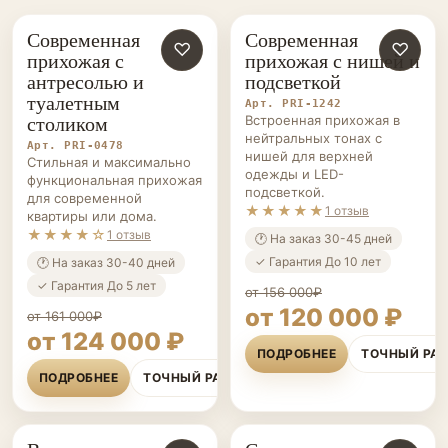
Современная
Современная
ПРИХОЖИЕ НА ЗАКАЗ
♡
ПРИХОЖИЕ НА ЗАКАЗ
♡
прихожая с
прихожая с нишей и
антресолью и
подсветкой
туалетным
Арт. PRI-1242
столиком
Встроенная прихожая в
нейтральных тонах с
Арт. PRI-0478
нишей для верхней
Стильная и максимально
одежды и LED-
функциональная прихожая
подсветкой.
для современной
★★★★★
1 отзыв
квартиры или дома.
★★★★☆
1 отзыв
🕐 На заказ 30-45 дней
✓ Гарантия До 10 лет
🕐 На заказ 30-40 дней
✓ Гарантия До 5 лет
от 156 000₽
от 120 000 ₽
от 161 000₽
от 124 000 ₽
ПОДРОБНЕЕ
ТОЧНЫЙ РА
ПОДРОБНЕЕ
ТОЧНЫЙ РАСЧЁТ