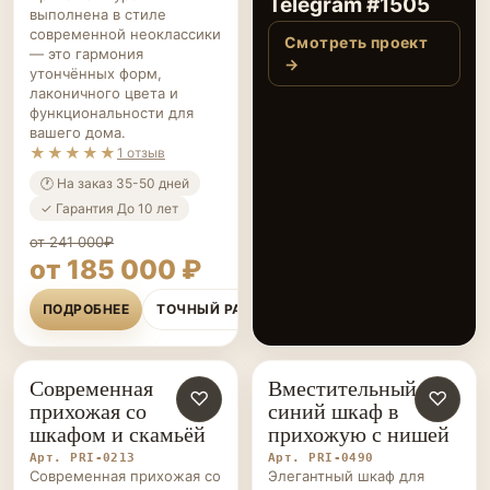
Telegram #1505
выполнена в стиле
современной неоклассики
Смотреть проект
— это гармония
→
утончённых форм,
лаконичного цвета и
функциональности для
вашего дома.
★★★★★
1 отзыв
🕐 На заказ 35-50 дней
✓ Гарантия До 10 лет
от 241 000₽
от 185 000 ₽
ПОДРОБНЕЕ
ТОЧНЫЙ РАСЧЁТ
Современная
Вместительный
ПРИХОЖИЕ НА ЗАКАЗ
♡
ПРИХОЖИЕ НА ЗАКАЗ
♡
прихожая со
синий шкаф в
шкафом и скамьёй
прихожую с нишей
Арт. PRI-0213
Арт. PRI-0490
Современная прихожая со
Элегантный шкаф для