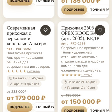
от 185 000 ₽
ПОДРОБНЕЕ
ТОЧНЫЙ РАСЧЁТ
ПОДРОБНЕЕ
ТОЧНЫЙ РА
Современная
Прихожая 2605
ПРИХОЖИЕ НА ЗАКАЗ
♡
ПРИХОЖИЕ НА ЗАКАЗ
♡
прихожая с
ОРЕХ КОФЕ К4
зеркалом и
(арт. 2605), КЕДР
консолью Альгеро
Арт. PRI-1016
Современная прихожая в
Арт. PRI-0502
тёплых древесных
Элегантная прихожая
оттенках: лаконичные
Альгеро — идеальное
гладкие фасады и удобная
решение для
компоновка для
современных интерьеров.
ежедневных сценариев.
★★★★★
2 отзыва
★★★★★
1 отзыв
🕐 На заказ 30-45 дней
🕐 На заказ 21-45 дней
✓ Гарантия До 5 лет
✓ Гарантия До 10 лет
от 233 000₽
от 195 000₽
от 179 000 ₽
от 150 000 ₽
ПОДРОБНЕЕ
ТОЧНЫЙ РАСЧЁТ
ПОДРОБНЕЕ
ТОЧНЫЙ РА