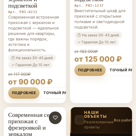
подсветкой
Арт. PRI-1237
Вместительный шкаф для
Арт. PRI-0215
прихожей с открытыми
Современная встроенная
полками и светодиодной
прихожая с зеркалом и
подсветкой.
подсветкой — идеальное
решение для квартиры,
🕐 На заказ 30-45 дней
где важны порядок,
✓ Гарантия До 10 лет
эстетика и
функциональность.
от 163 000₽
от 125 000 ₽
🕐 На заказ 30-45 дней
✓ Гарантия До 10 лет
ПОДРОБНЕЕ
ТОЧНЫЙ РА
от 117 000₽
от 90 000 ₽
ПОДРОБНЕЕ
ТОЧНЫЙ РАСЧЁТ
НАШИ
Современная серая
ОБЪЕКТЫ
ПРИХОЖИЕ НА ЗАКАЗ
♡
прихожая с
📷
Все работы
Реализованные
фрезеровкой и
проекты
5
/14
‹
›
зеркалом