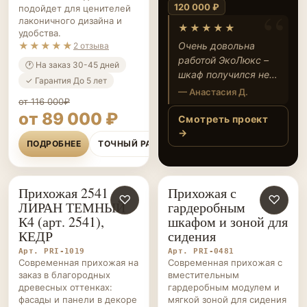
180 000 ₽
подойдет для ценителей
латунными
лаконичного дизайна и
★★★★★
ручками
удобства.
★★★★★
Очень довольна
2 отзыва
новым шкафом от
🕐 На заказ 30-45 дней
ЭкоЛюкс! Всё
✓ Гарантия До 5 лет
выполнено строго по
— Ольга С.
от 116 000₽
замерам, цвет
от 89 000 ₽
идеально подошел
Смотреть проект
под интерьер, а
→
ПОДРОБНЕЕ
ТОЧНЫЙ РАСЧЁТ
вместимость приятно
удивила. Удобно
пользоваться и
Прихожая 2541
Прихожая с
выглядит стильно —
ПРИХОЖИЕ НА ЗАКАЗ
♡
ПРИХОЖИЕ НА ЗАКАЗ
♡
ЛИРАН ТЕМНЫЙ
гардеробным
рекомендую!
К4 (арт. 2541),
шкафом и зоной для
КЕДР
сидения
Арт. PRI-1019
Арт. PRI-0481
Современная прихожая на
Современная прихожая с
заказ в благородных
вместительным
древесных оттенках:
гардеробным модулем и
фасады и панели в декоре
мягкой зоной для сидения