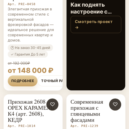
Как поднять
Арт. PRI-0458
Элегантная прихожая в
настроение с
современном стиле с
первой же
вертикальной
Смотреть проект
фрезеровкой фасадов —
секунды, когда
→
идеальное решение для
вы переступаете
современных квартир и
порог?
домов.
🕐 На заказ 30-45 дней
✓ Гарантия До 5 лет
от 192 000₽
от 148 000 ₽
ПОДРОБНЕЕ
ТОЧНЫЙ РАСЧЁТ
Прихожая 2608
Современная
ПРИХОЖИЕ НА ЗАКАЗ
♡
ПРИХОЖИЕ НА ЗАКАЗ
♡
ОРЕХ КАРАМЕЛЬ
прихожая с
К4 (арт. 2608),
глянцевыми
КЕДР
фасадами
Арт. PRI-1014
Арт. PRI-1239