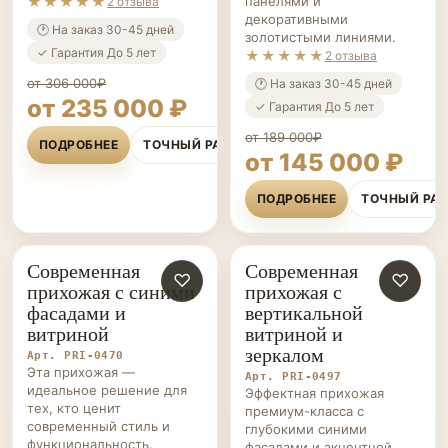
★★★★★
панелями и
2 отзыва
декоративными
🕐 На заказ 30-45 дней
золотистыми линиями.
✓ Гарантия До 5 лет
★★★★★
2 отзыва
от 306 000₽
🕐 На заказ 30-45 дней
от 235 000 ₽
✓ Гарантия До 5 лет
от 189 000₽
ПОДРОБНЕЕ
ТОЧНЫЙ РАСЧЁТ
от 145 000 ₽
ПОДРОБНЕЕ
ТОЧНЫЙ РА
Современная
Современная
ПРИХОЖИЕ НА ЗАКАЗ
♡
ПРИХОЖИЕ НА ЗАКАЗ
♡
прихожая с синими
прихожая с
фасадами и
вертикальной
витриной
витриной и
зеркалом
Арт. PRI-0470
Эта прихожая —
Арт. PRI-0497
идеальное решение для
Эффектная прихожая
тех, кто ценит
премиум-класса с
современный стиль и
глубокими синими
функциональность.
фасадами и акцентной