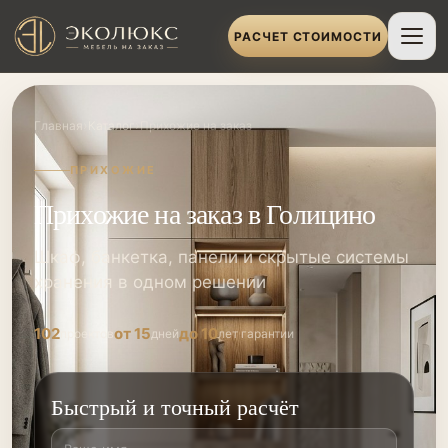
РАСЧЕТ СТОИМОСТИ
›
›
Главная
Каталог
Прихожие на заказ
ПРИХОЖИЕ
Прихожие на заказ в Голицино
Шкаф, банкетка, панели и скрытые системы
хранения в одном решении
102
от 15
до 10
проектов
дней
лет гарантии
Быстрый и точный расчёт