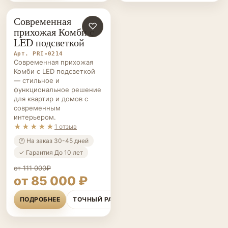
Современная
ПРИХОЖИЕ НА ЗАКАЗ
♡
прихожая Комби с
LED подсветкой
Арт. PRI-0214
Современная прихожая
Комби с LED подсветкой
— стильное и
функциональное решение
для квартир и домов с
современным
интерьером.
★★★★★
1 отзыв
🕐 На заказ 30-45 дней
✓ Гарантия До 10 лет
от 111 000₽
от 85 000 ₽
ПОДРОБНЕЕ
ТОЧНЫЙ РАСЧЁТ