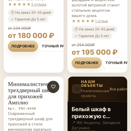
★★★★★
2 отзыва
золотой витриной станет
стильным акцентом
🕐 На заказ 30-45 дней
вашего дома.
✓ Гарантия До 5 лет
★★★★★
1 отзыв
от 234 000₽
🕐 На заказ 35-45 дней
от 180 000 ₽
✓ Гарантия До 5 лет
от 254 000₽
ПОДРОБНЕЕ
ТОЧНЫЙ РАСЧЁТ
от 195 000 ₽
ПОДРОБНЕЕ
ТОЧНЫЙ РА
НАШИ
Минималистичный
ОБЪЕКТЫ
ПРИХОЖИЕ НА ЗАКАЗ
♡
трехдверный шкаф
📷
Все работы
Реализованные
для прихожей
проекты
4
/14
‹
›
Амплио
Встроенный
Арт. PRI-0448
Современный
шкаф в нишу с
трехдверный шкаф для
распашными
📍 ЖК Дзен-кварталы,
прихожей в стиле
Новая Москва
минимализм идеально
дверями и