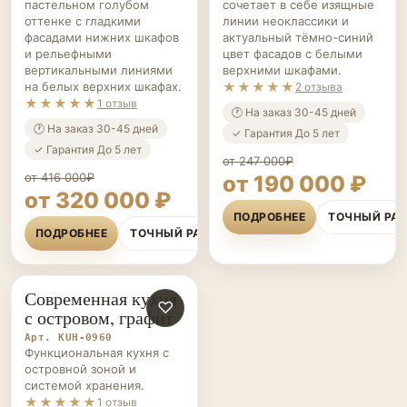
фасадами нижних шкафов
актуальный тёмно-синий
и рельефными
цвет фасадов с белыми
вертикальными линиями
верхними шкафами.
на белых верхних шкафах.
★★★★★
2 отзыва
★★★★★
1 отзыв
🕐 На заказ 30-45 дней
🕐 На заказ 30-45 дней
✓ Гарантия До 5 лет
✓ Гарантия До 5 лет
от 247 000₽
от 416 000₽
от 190 000 ₽
от 320 000 ₽
ПОДРОБНЕЕ
ТОЧНЫЙ РА
ПОДРОБНЕЕ
ТОЧНЫЙ РАСЧЁТ
Современная кухня
КУХНИ НА ЗАКАЗ
♡
с островом, графит
Арт. KUH-0960
Функциональная кухня с
островной зоной и
системой хранения.
★★★★★
1 отзыв
🕐 На заказ 30-45 дней