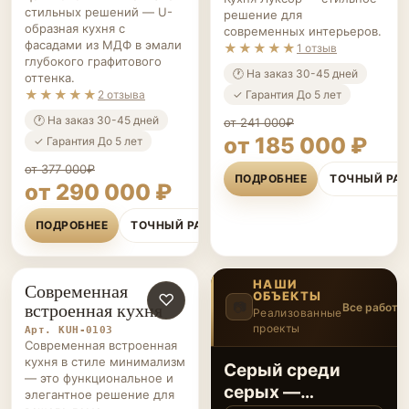
стильных решений — U-
решение для
образная кухня с
современных интерьеров.
фасадами из МДФ в эмали
★★★★★
1 отзыв
глубокого графитового
🕐 На заказ 30-45 дней
оттенка.
★★★★★
✓ Гарантия До 5 лет
2 отзыва
🕐 На заказ 30-45 дней
от 241 000₽
от 185 000 ₽
✓ Гарантия До 5 лет
от 377 000₽
ПОДРОБНЕЕ
ТОЧНЫЙ РА
от 290 000 ₽
ПОДРОБНЕЕ
ТОЧНЫЙ РАСЧЁТ
НАШИ
Современная
ОБЪЕКТЫ
КУХНИ НА ЗАКАЗ
♡
встроенная кухня
📷
Все работы
Реализованные
проекты
4
/20
Арт. KUH-0103
‹
›
Современная встроенная
кухня в стиле минимализм
Серый среди
— это функциональное и
серых —
элегантное решение для