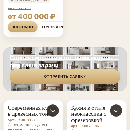
✓ Гарантия До 10 лет
от 520 000₽
от 400 000 ₽
ПОДРОБНЕЕ
ТОЧНЫЙ РАСЧЁТ
Спроектируем и изготовим модель
под ваши задачи
ОТПРАВИТЬ ЗАЯВКУ
Современная кухня
Кухня в стиле
КУХНИ НА ЗАКАЗ
♡
КУХНИ НА ЗАКАЗ
♡
в древесных тонах
неоклассика с
фрезеровкой
Арт. KUH-0090
Современная кухня в
Арт. KUH-0886
древесных тонах — это