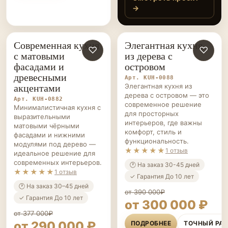
подсветка и
красивое сочетание
цветов. Спасибо
Современная кухня
Элегантная кухня
КУХНИ НА ЗАКАЗ
♡
КУХНИ НА ЗАКАЗ
♡
команде за внимание
с матовыми
из дерева с
к деталям!
фасадами и
островом
древесными
Арт. KUH-0088
акцентами
Элегантная кухня из
дерева с островом — это
Арт. KUH-0882
современное решение
Минималистичная кухня с
для просторных
выразительными
интерьеров, где важны
матовыми чёрными
комфорт, стиль и
фасадами и нижними
функциональность.
модулями под дерево —
★★★★★
1 отзыв
идеальное решение для
современных интерьеров.
🕐 На заказ 30-45 дней
★★★★★
1 отзыв
✓ Гарантия До 10 лет
🕐 На заказ 30–45 дней
от 390 000₽
✓ Гарантия До 10 лет
от 300 000 ₽
от 377 000₽
от 290 000 ₽
ПОДРОБНЕЕ
ТОЧНЫЙ РА