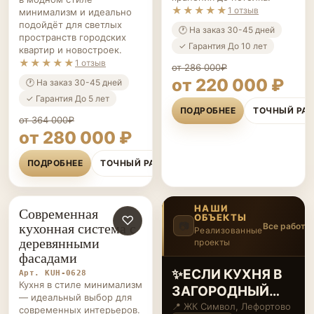
★★★★★
1 отзыв
минимализм и идеально
подойдёт для светлых
🕐 На заказ 30-45 дней
пространств городских
✓ Гарантия До 10 лет
квартир и новостроек.
★★★★★
1 отзыв
от 286 000₽
от 220 000 ₽
🕐 На заказ 30-45 дней
✓ Гарантия До 5 лет
ПОДРОБНЕЕ
ТОЧНЫЙ РА
от 364 000₽
от 280 000 ₽
ПОДРОБНЕЕ
ТОЧНЫЙ РАСЧЁТ
НАШИ
Современная
ОБЪЕКТЫ
КУХНИ НА ЗАКАЗ
♡
кухонная система с
📷
Все работы
Реализованные
деревянными
проекты
4
/20
‹
›
фасадами
Большой проект
Арт. KUH-0628
Кухня в стиле минимализм
под ключ: кухня в
— идеальный выбор для
светлых тонах
📍 ЖК Символ, Лефортово
современных интерьеров.