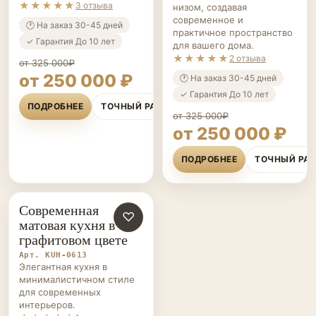
★★★★★
3 отзыва
низом, создавая
современное и
🕐 На заказ 30-45 дней
практичное пространство
✓ Гарантия До 10 лет
для вашего дома.
★★★★★
2 отзыва
от 325 000₽
от 250 000 ₽
🕐 На заказ 30-45 дней
✓ Гарантия До 10 лет
ПОДРОБНЕЕ
ТОЧНЫЙ РАСЧЁТ
от 325 000₽
от 250 000 ₽
ПОДРОБНЕЕ
ТОЧНЫЙ РА
Современная
КУХНИ НА ЗАКАЗ
♡
матовая кухня в
графитовом цвете
Арт. KUH-0613
Элегантная кухня в
минималистичном стиле
для современных
интерьеров.