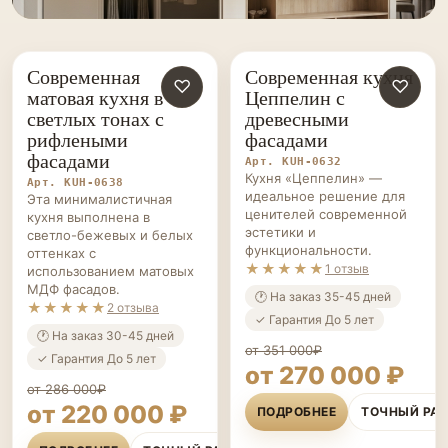
Современная
Современная кухня
КУХНИ НА ЗАКАЗ
♡
КУХНИ НА ЗАКАЗ
♡
матовая кухня в
Цеппелин с
светлых тонах с
древесными
рифлеными
фасадами
фасадами
Арт. KUH-0632
Кухня «Цеппелин» —
Арт. KUH-0638
идеальное решение для
Эта минималистичная
ценителей современной
кухня выполнена в
эстетики и
светло-бежевых и белых
функциональности.
оттенках с
★★★★★
1 отзыв
использованием матовых
МДФ фасадов.
🕐 На заказ 35-45 дней
★★★★★
2 отзыва
✓ Гарантия До 5 лет
🕐 На заказ 30-45 дней
от 351 000₽
✓ Гарантия До 5 лет
от 270 000 ₽
от 286 000₽
от 220 000 ₽
ПОДРОБНЕЕ
ТОЧНЫЙ РА
ПОДРОБНЕЕ
ТОЧНЫЙ РАСЧЁТ