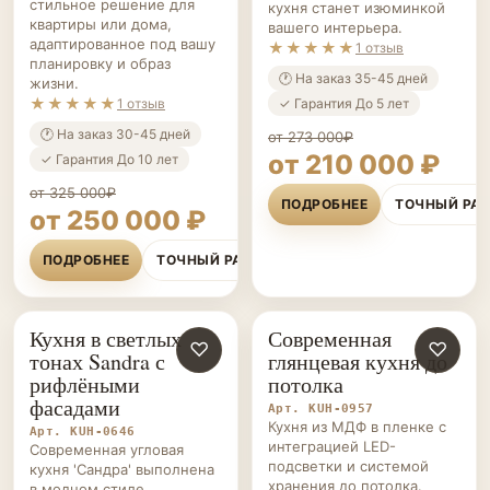
стильное решение для
кухня станет изюминкой
квартиры или дома,
вашего интерьера.
адаптированное под вашу
★★★★★
1 отзыв
планировку и образ
🕐 На заказ 35-45 дней
жизни.
★★★★★
✓ Гарантия До 5 лет
1 отзыв
🕐 На заказ 30-45 дней
от 273 000₽
от 210 000 ₽
✓ Гарантия До 10 лет
от 325 000₽
ПОДРОБНЕЕ
ТОЧНЫЙ РА
от 250 000 ₽
ПОДРОБНЕЕ
ТОЧНЫЙ РАСЧЁТ
Кухня в светлых
Современная
КУХНИ НА ЗАКАЗ
♡
КУХНИ НА ЗАКАЗ
♡
тонах Sandra с
глянцевая кухня до
рифлёными
потолка
фасадами
Арт. KUH-0957
Кухня из МДФ в пленке с
Арт. KUH-0646
интеграцией LED-
Современная угловая
подсветки и системой
кухня 'Сандра' выполнена
хранения до потолка.
в модном стиле