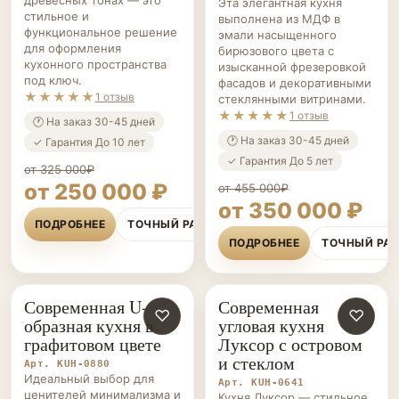
Эта элегантная кухня
стильное и
выполнена из МДФ в
функциональное решение
эмали насыщенного
для оформления
бирюзового цвета с
кухонного пространства
изысканной фрезеровкой
под ключ.
фасадов и декоративными
★★★★★
1 отзыв
стеклянными витринами.
★★★★★
1 отзыв
🕐 На заказ 30-45 дней
🕐 На заказ 30-45 дней
✓ Гарантия До 10 лет
✓ Гарантия До 5 лет
от 325 000₽
от 250 000 ₽
от 455 000₽
от 350 000 ₽
ПОДРОБНЕЕ
ТОЧНЫЙ РАСЧЁТ
ПОДРОБНЕЕ
ТОЧНЫЙ РА
Современная U-
Современная
КУХНИ НА ЗАКАЗ
♡
КУХНИ НА ЗАКАЗ
♡
образная кухня в
угловая кухня
графитовом цвете
Луксор с островом
и стеклом
Арт. KUH-0880
Идеальный выбор для
Арт. KUH-0641
ценителей минимализма и
Кухня Луксор — стильное