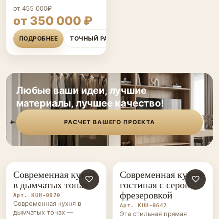
от 455 000₽
от 350 000 ₽
ПОДРОБНЕЕ
ТОЧНЫЙ РАСЧЁТ
Любые ваши идеи, лучшие
материалы, лучшее качество!
РАСЧЕТ ВАШЕГО ПРОЕКТА
Современная кухня
Современная кухня-
КУХНИ НА ЗАКАЗ
♡
КУХНИ НА ЗАКАЗ
♡
в дымчатых тонах
гостиная с серой
фрезеровкой
Арт. KUH-0070
Современная кухня в
Арт. KUH-0642
дымчатых тонах —
Эта стильная прямая