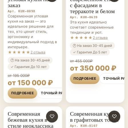
заказ
с фасадами в
терракоте и белом
Арт. KUH-0098
Современная угловая
Арт. KUH-0639
кухня на заказ — это
Эта кухня идеально
идеальное решение для
сочетает современные
тех, кто ценит стиль,
тенденции и уют.
эргономику и
★★★★★
2 отзыва
индивидуальный подход в
🕐 На заказ 30-45 дней
интерьере.
★★★★★
✓ Гарантия До 5 лет
2 отзыва
🕐 На заказ 30-45 дней
от 455 000₽
от 350 000 ₽
✓ Гарантия До 10 лет
от 195 000₽
ПОДРОБНЕЕ
ТОЧНЫЙ РА
от 150 000 ₽
ПОДРОБНЕЕ
ТОЧНЫЙ РАСЧЁТ
Современная
Современная кухня
КУХНИ НА ЗАКАЗ
♡
КУХНИ НА ЗАКАЗ
♡
бежевая кухня в
в графитовых тонах
стиле неоклассика
Арт. KUH-0107