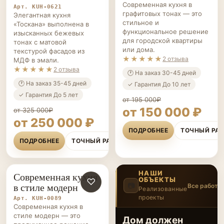
Современная кухня в
Арт. KUH-0621
графитовых тонах — это
Элегантная кухня
стильное и
«Тоскана» выполнена в
функциональное решение
изысканных бежевых
для городской квартиры
тонах с матовой
или дома.
текстурой фасадов из
★★★★★
2 отзыва
МДФ в эмали.
★★★★★
2 отзыва
🕐 На заказ 30-45 дней
🕐 На заказ 35-45 дней
✓ Гарантия До 10 лет
✓ Гарантия До 5 лет
от 195 000₽
от 150 000 ₽
от 325 000₽
от 250 000 ₽
ПОДРОБНЕЕ
ТОЧНЫЙ РА
ПОДРОБНЕЕ
ТОЧНЫЙ РАСЧЁТ
НАШИ
Современная кухня
ОБЪЕКТЫ
КУХНИ НА ЗАКАЗ
♡
в стиле модерн
📷
Все работы
Реализованные
проекты
4
/20
Арт. KUH-0089
‹
›
Современная кухня в
стиле модерн — это
Привет, друзья