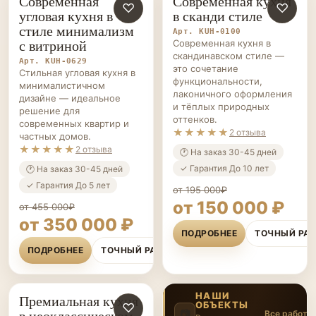
стиле минимализм
Арт. KUH-0100
с витриной
Современная кухня в
скандинавском стиле —
Арт. KUH-0629
это сочетание
Стильная угловая кухня в
функциональности,
минималистичном
лаконичного оформления
дизайне — идеальное
и тёплых природных
решение для
оттенков.
современных квартир и
★★★★★
2 отзыва
частных домов.
★★★★★
2 отзыва
🕐 На заказ 30-45 дней
✓ Гарантия До 10 лет
🕐 На заказ 30-45 дней
✓ Гарантия До 5 лет
от 195 000₽
от 150 000 ₽
от 455 000₽
от 350 000 ₽
ПОДРОБНЕЕ
ТОЧНЫЙ РА
ПОДРОБНЕЕ
ТОЧНЫЙ РАСЧЁТ
НАШИ
Премиальная кухня
ОБЪЕКТЫ
КУХНИ НА ЗАКАЗ
♡
в неоклассическом
📷
Все работы
Реализованные
стиле с островом
проекты
4
/20