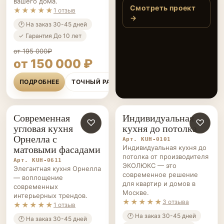
вашего дома.
вдохновляющая
Смотреть проект
★★★★★
1 отзыв
кухня в оттенках
→
🕐 На заказ 30-45 дней
графита
✓ Гарантия До 10 лет
от 195 000₽
от 150 000 ₽
ПОДРОБНЕЕ
ТОЧНЫЙ РАСЧЁТ
Современная
Индивидуальная
КУХНИ НА ЗАКАЗ
♡
КУХНИ НА ЗАКАЗ
♡
угловая кухня
кухня до потолка
Орнелла с
Арт. KUH-0101
матовыми фасадами
Индивидуальная кухня до
потолка от производителя
Арт. KUH-0611
ЭКОЛЮКС — это
Элегантная кухня Орнелла
современное решение
— воплощение
для квартир и домов в
современных
Москве.
интерьерных трендов.
★★★★★
3 отзыва
★★★★★
1 отзыв
🕐 На заказ 30-45 дней
🕐 На заказ 30-45 дней