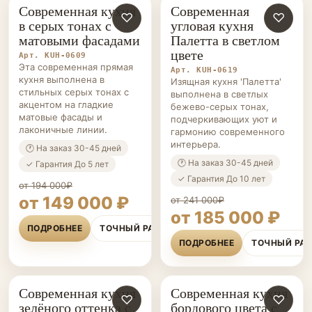
Современная кухня
Современная
КУХНИ НА ЗАКАЗ
♡
КУХНИ НА ЗАКАЗ
♡
в серых тонах с
угловая кухня
матовыми фасадами
Палетта в светлом
цвете
Арт. KUH-0609
Эта современная прямая
Арт. KUH-0619
кухня выполнена в
Изящная кухня 'Палетта'
стильных серых тонах с
выполнена в светлых
акцентом на гладкие
бежево-серых тонах,
матовые фасады и
подчеркивающих уют и
лаконичные линии.
гармонию современного
интерьера.
🕐 На заказ 30-45 дней
🕐 На заказ 30-45 дней
✓ Гарантия До 5 лет
✓ Гарантия До 10 лет
от 194 000₽
от 149 000 ₽
от 241 000₽
от 185 000 ₽
ПОДРОБНЕЕ
ТОЧНЫЙ РАСЧЁТ
ПОДРОБНЕЕ
ТОЧНЫЙ РА
Современная кухня
Современная кухня
КУХНИ НА ЗАКАЗ
♡
КУХНИ НА ЗАКАЗ
♡
зелёного оттенка с
бордового цвета с