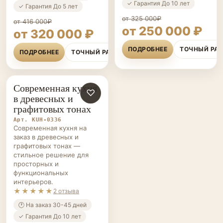
✓ Гарантия До 10 лет
✓ Гарантия До 5 лет
от 325 000₽
от 416 000₽
от 250 000 ₽
от 320 000 ₽
ПОДРОБНЕЕ
ТОЧНЫЙ РА
ПОДРОБНЕЕ
ТОЧНЫЙ РАСЧЁТ
Современная кухня
КУХНИ НА ЗАКАЗ
♡
в древесных и
графитовых тонах
Арт. KUH-0336
Современная кухня на
заказ в древесных и
графитовых тонах —
стильное решение для
просторных и
функциональных
интерьеров.
★★★★★
2 отзыва
🕐 На заказ 30-45 дней
✓ Гарантия До 10 лет