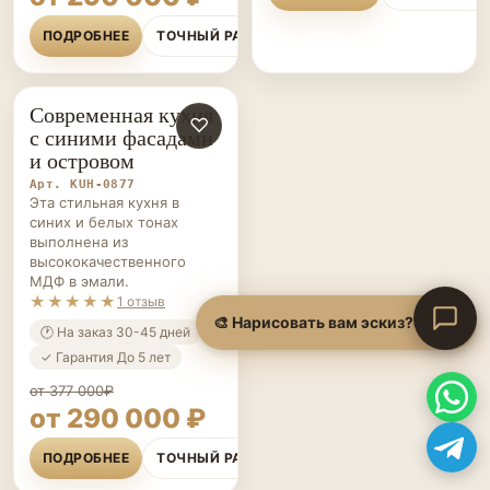
ПОДРОБНЕЕ
ТОЧНЫЙ РАСЧЁТ
Современная кухня
КУХНИ НА ЗАКАЗ
♡
с синими фасадами
и островом
Арт. KUH-0877
Эта стильная кухня в
синих и белых тонах
выполнена из
высококачественного
МДФ в эмали.
★★★★★
1 отзыв
🕐 На заказ 30-45 дней
✓ Гарантия До 5 лет
от 377 000₽
от 290 000 ₽
ПОДРОБНЕЕ
ТОЧНЫЙ РАСЧЁТ