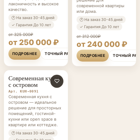
лаконичность и высокое
современной квартиры
качество.
или дома.
🕐 На заказ 30-45 дней
🕐 На заказ 30-45 дней
✓ Гарантия До 10 лет
✓ Гарантия До 10 лет
от 325 000₽
от 312 000₽
от 250 000 ₽
от 240 000 ₽
ПОДРОБНЕЕ
ТОЧНЫЙ РАСЧЁТ
ПОДРОБНЕЕ
ТОЧНЫЙ РА
Современная кухня
КУХНИ НА ЗАКАЗ
♡
с островом
Арт. KUH-0091
Современная кухня с
островом — идеальное
решение для просторных
помещений, гостиной-
кухни или open space в
квартире или коттедже.
🕐 На заказ 30-45 дней