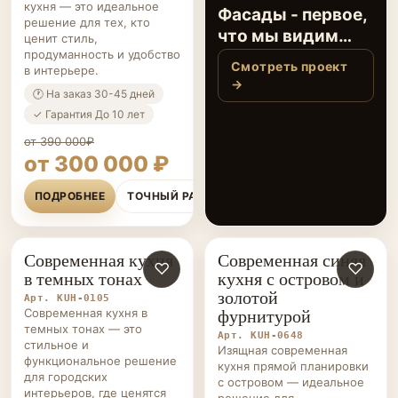
кухня — это идеальное
Фасады - первое,
решение для тех, кто
что мы видим
ценит стиль,
продуманность и удобство
каждое утро,
Смотреть проект
в интерьере.
открывая кухню…
→
🕐 На заказ 30-45 дней
✓ Гарантия До 10 лет
от 390 000₽
от 300 000 ₽
ПОДРОБНЕЕ
ТОЧНЫЙ РАСЧЁТ
Современная кухня
Современная синяя
КУХНИ НА ЗАКАЗ
♡
КУХНИ НА ЗАКАЗ
♡
в темных тонах
кухня с островом и
золотой
Арт. KUH-0105
фурнитурой
Современная кухня в
темных тонах — это
Арт. KUH-0648
стильное и
Изящная современная
функциональное решение
кухня прямой планировки
для городских
с островом — идеальное
интерьеров, где ценятся
решение для