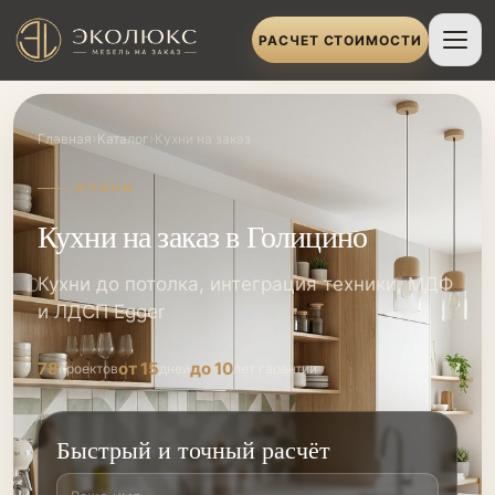
РАСЧЕТ СТОИМОСТИ
›
›
Главная
Каталог
Кухни на заказ
КУХНИ
Кухни на заказ в Голицино
Кухни до потолка, интеграция техники, МДФ
и ЛДСП Egger
78
от 15
до 10
проектов
дней
лет гарантии
Быстрый и точный расчёт