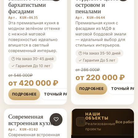
бархатистыми
островом и
фасадами
пеналами
Арт. KUH-0635
Арт. KUH-0644
Эта премиальная кухня в
Премиальная кухня с
модном зелёном оттенке
фасадами из МДФ в
с нежной матовой
матовой бордовой эмали
поверхностью идеально
— идеальный выбор для
впишется в светлый
стильных интерьеров.
современный интерьер.
🕐 На заказ 35-50 дней
🕐 На заказ 30-45 дней
✓ Гарантия До 5 лет
✓ Гарантия До 10 лет
от 286 000₽
от 546 000₽
от 220 000 ₽
от 420 000 ₽
ПОДРОБНЕЕ
ТОЧНЫЙ РА
ПОДРОБНЕЕ
ТОЧНЫЙ РАСЧЁТ
НАШИ
Современная
ОБЪЕКТЫ
КУХНИ НА ЗАКАЗ
♡
встроенная кухня
📷
Все работы
Реализованные
проекты
5
/20
Арт. KUH-0102
‹
›
Современная встроенная