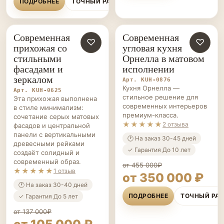
Современная
Современная
КУХНИ НА ЗАКАЗ
♡
КУХНИ НА ЗАКАЗ
♡
прихожая со
угловая кухня
стильными
Орнелла в матовом
фасадами и
исполнении
зеркалом
Арт. KUH-0876
Кухня Орнелла —
Арт. KUH-0625
стильное решение для
Эта прихожая выполнена
современных интерьеров
в стиле минимализм:
премиум-класса.
сочетание серых матовых
★★★★★
2 отзыва
фасадов и центральной
панели с вертикальными
🕐 На заказ 30-45 дней
древесными рейками
✓ Гарантия До 10 лет
создаёт солидный и
современный образ.
от 455 000₽
★★★★★
1 отзыв
от 350 000 ₽
🕐 На заказ 30-40 дней
ПОДРОБНЕЕ
ТОЧНЫЙ РА
✓ Гарантия До 5 лет
от 137 000₽
от 105 000 ₽