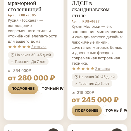
столешницей
скандинавском
стиле
Арт. KUH-0885
Кухня «Тоскана» —
Арт. KUH-0627
воплощение
Кухня Милокки — это
современного стиля и
воплощение минимализма
утончённой элегантности
и скандинавского дизайна:
для вашего дома.
лаконичные линии,
★★★★★
2 отзыва
сочетание матовых белых
и древесных фасадов,
🕐 На заказ 30-45 дней
современная встроенная
✓ Гарантия До 7 лет
техника.
★★★★★
2 отзыва
от 364 000₽
от 280 000 ₽
🕐 На заказ 30-45 дней
✓ Гарантия До 5 лет
ПОДРОБНЕЕ
ТОЧНЫЙ РАСЧЁТ
от 319 000₽
от 245 000 ₽
ПОДРОБНЕЕ
ТОЧНЫЙ РА
Современная
Современная кухня
КУХНИ НА ЗАКАЗ
♡
КУХНИ НА ЗАКАЗ
♡
угловая кухня в
в сканди стиле