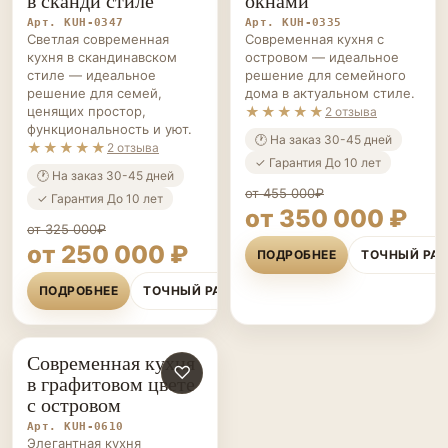
Светлая современная
Современная кухня с
кухня в скандинавском
островом — идеальное
стиле — идеальное
решение для семейного
решение для семей,
дома в актуальном стиле.
ценящих простор,
★★★★★
2 отзыва
функциональность и уют.
🕐 На заказ 30-45 дней
★★★★★
2 отзыва
✓ Гарантия До 10 лет
🕐 На заказ 30-45 дней
от 455 000₽
✓ Гарантия До 10 лет
от 350 000 ₽
от 325 000₽
от 250 000 ₽
ПОДРОБНЕЕ
ТОЧНЫЙ РА
ПОДРОБНЕЕ
ТОЧНЫЙ РАСЧЁТ
Современная кухня
КУХНИ НА ЗАКАЗ
♡
в графитовом цвете
с островом
Арт. KUH-0610
Элегантная кухня
премиум-класса с