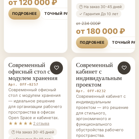
от 120 000 ₽
🕐 На заказ 30-45 дней
ПОДРОБНЕЕ
ТОЧНЫЙ РАСЧЁТ
✓ Гарантия До 10 лет
от 234 000₽
от 180 000 ₽
ПОДРОБНЕЕ
ТОЧНЫЙ РА
Современный
Современный
ОФИСНАЯ
♡
ОФИСНАЯ
♡
офисный стол с
кабинет с
МЕБЕЛЬ НА ЗАКАЗ
МЕБЕЛЬ НА ЗАКАЗ
модулем хранения
индивидуальным
проектом
Арт. OFF-0257
Современный офисный
Арт. OFF-0232
стол с модулем хранения
Современный кабинет с
— идеальное решение
индивидуальным
для организации рабочего
проектом — это решение
пространства в офисах
для стильного,
Open Space и кабинетах.
эргономичного и
★★★★★
2 отзыва
функционального
обустройства рабочего
🕐 На заказ 30-45 дней
пространства.