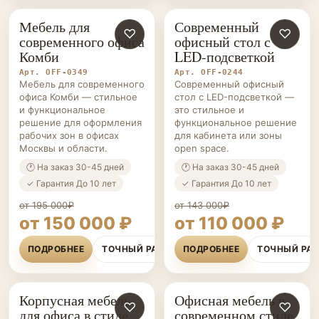
Мебель для
Современный
ОФИСНАЯ
♡
ОФИСНАЯ
♡
современного офиса
офисный стол с
МЕБЕЛЬ НА ЗАКАЗ
МЕБЕЛЬ НА ЗАКАЗ
Комби
LED-подсветкой
Арт. OFF-0349
Арт. OFF-0244
Мебель для современного
Современный офисный
офиса Комби — стильное
стол с LED-подсветкой —
и функциональное
это стильное и
решение для оформления
функциональное решение
рабочих зон в офисах
для кабинета или зоны
Москвы и области.
open space.
🕐 На заказ 30-45 дней
🕐 На заказ 30-45 дней
✓ Гарантия До 10 лет
✓ Гарантия До 10 лет
от 195 000₽
от 143 000₽
от 150 000 ₽
от 110 000 ₽
ПОДРОБНЕЕ
ТОЧНЫЙ РАСЧЁТ
ПОДРОБНЕЕ
ТОЧНЫЙ РА
Корпусная мебель
Офисная мебель в
ОФИСНАЯ
♡
ОФИСНАЯ
♡
для офиса в стиле
современном стиле
МЕБЕЛЬ НА ЗАКАЗ
МЕБЕЛЬ НА ЗАКАЗ