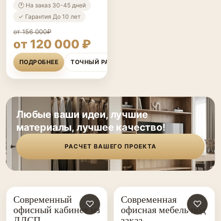
🕐 На заказ 30-45 дней
✓ Гарантия До 10 лет
от 156 000₽
от 120 000 ₽
ПОДРОБНЕЕ
ТОЧНЫЙ РАСЧЁТ
Любые ваши идеи, лучшие
материалы, лучшее качество!
РАСЧЕТ ВАШЕГО ПРОЕКТА
Современный
Современная
ОФИСНАЯ
♡
ОФИСНАЯ
♡
офисный кабинет из
офисная мебель под
МЕБЕЛЬ НА ЗАКАЗ
МЕБЕЛЬ НА ЗАКАЗ
ЛДСП
заказ