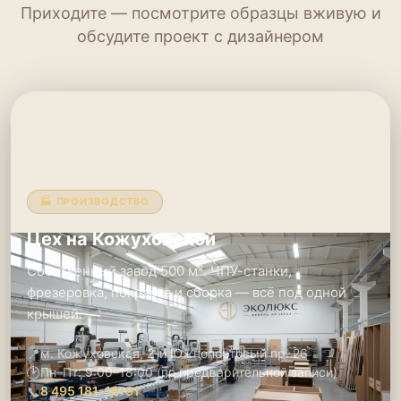
Приходите — посмотрите образцы вживую и
обсудите проект с дизайнером
🏭 ПРОИЗВОДСТВО
Цех на Кожуховской
Собственный завод 500 м². ЧПУ-станки,
фрезеровка, покраска и сборка — всё под одной
крышей.
📍
м. Кожуховская, 2-й Южнопортовый пр. 26
🕑
Пн–Пт: 9:00–18:00 (по предварительной записи)
📞
8 495 181-19-91