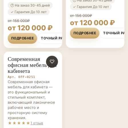
🕐 На заказ 30-45 дней
🕐 На заказ 30-45 дней
✓ Гарантия До 10 лет
✓ Гарантия До 10 лет
от 156 000₽
от 156 000₽
от 120 000 ₽
от 120 000 ₽
ПОДРОБНЕЕ
ТОЧНЫЙ РА
ПОДРОБНЕЕ
ТОЧНЫЙ РАСЧЁТ
Современная
ОФИСНАЯ
♡
офисная мебель для
МЕБЕЛЬ НА ЗАКАЗ
кабинета
Арт. OFF-0251
Современная офисная
мебель для кабинета —
это функциональный и
стильный комплект,
включающий лаконичное
рабочее место и
просторную систему
хранения.
★★★★★
1 отзыв