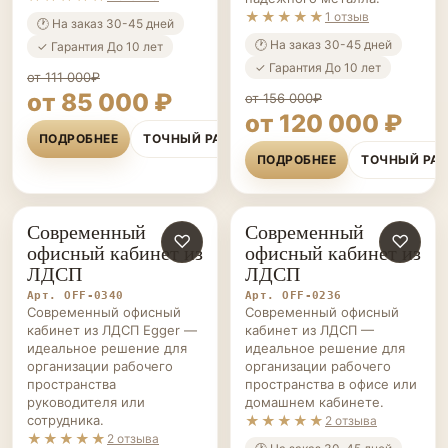
★★★★★
1 отзыв
🕐 На заказ 30-45 дней
🕐 На заказ 30-45 дней
✓ Гарантия До 10 лет
✓ Гарантия До 10 лет
от 111 000₽
от 85 000 ₽
от 156 000₽
от 120 000 ₽
ПОДРОБНЕЕ
ТОЧНЫЙ РАСЧЁТ
ПОДРОБНЕЕ
ТОЧНЫЙ РА
Современный
Современный
ОФИСНАЯ
♡
ОФИСНАЯ
♡
офисный кабинет из
офисный кабинет из
МЕБЕЛЬ НА ЗАКАЗ
МЕБЕЛЬ НА ЗАКАЗ
ЛДСП
ЛДСП
Арт. OFF-0340
Арт. OFF-0236
Современный офисный
Современный офисный
кабинет из ЛДСП Egger —
кабинет из ЛДСП —
идеальное решение для
идеальное решение для
организации рабочего
организации рабочего
пространства
пространства в офисе или
руководителя или
домашнем кабинете.
сотрудника.
★★★★★
2 отзыва
★★★★★
2 отзыва