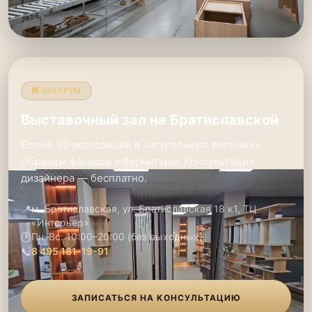
🏢 ШОУРУМ
Выставочный зал на Братиславской
Более 30 экспозиций в натуральную величину.
Образцы фасадов и фурнитуры. Консультация
дизайнера — бесплатно.
📍
м. Братиславская, ул. Братиславская 18 к1, ТЦ
«Интерьер»
🕑
Пн–Вс: 10:00–20:00 (без выходных)
📞
8 495 181-19-91
ЗАПИСАТЬСЯ НА КОНСУЛЬТАЦИЮ