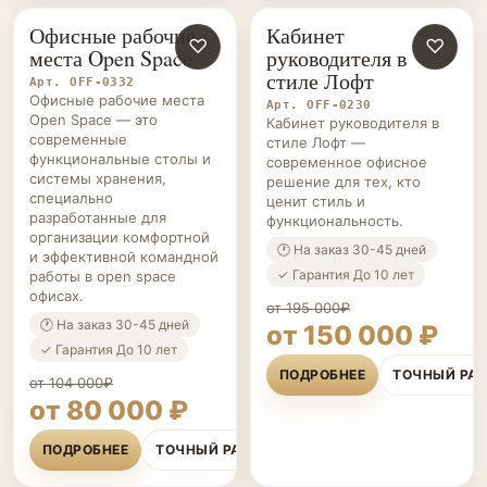
Офисные рабочие
Кабинет
ОФИСНАЯ
♡
ОФИСНАЯ
♡
места Open Space
руководителя в
МЕБЕЛЬ НА ЗАКАЗ
МЕБЕЛЬ НА ЗАКАЗ
стиле Лофт
Арт. OFF-0332
Офисные рабочие места
Арт. OFF-0230
Open Space — это
Кабинет руководителя в
современные
стиле Лофт —
функциональные столы и
современное офисное
системы хранения,
решение для тех, кто
специально
ценит стиль и
разработанные для
функциональность.
организации комфортной
🕐 На заказ 30-45 дней
и эффективной командной
✓ Гарантия До 10 лет
работы в open space
офисах.
от 195 000₽
🕐 На заказ 30-45 дней
от 150 000 ₽
✓ Гарантия До 10 лет
ПОДРОБНЕЕ
ТОЧНЫЙ РА
от 104 000₽
от 80 000 ₽
ПОДРОБНЕЕ
ТОЧНЫЙ РАСЧЁТ