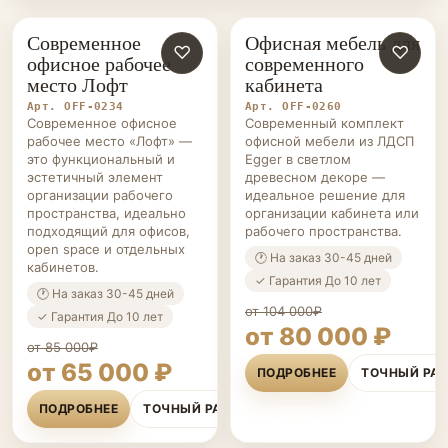
Современное
Офисная мебель для
ОФИСНАЯ
♡
ОФИСНАЯ
♡
офисное рабочее
современного
МЕБЕЛЬ НА ЗАКАЗ
МЕБЕЛЬ НА ЗАКАЗ
место Лофт
кабинета
Арт. OFF-0234
Арт. OFF-0260
Современное офисное
Современный комплект
рабочее место «Лофт» —
офисной мебели из ЛДСП
это функциональный и
Egger в светлом
эстетичный элемент
древесном декоре —
организации рабочего
идеальное решение для
пространства, идеально
организации кабинета или
подходящий для офисов,
рабочего пространства.
open space и отдельных
🕐 На заказ 30-45 дней
кабинетов.
✓ Гарантия До 10 лет
🕐 На заказ 30-45 дней
от 104 000₽
✓ Гарантия До 10 лет
от 80 000 ₽
от 85 000₽
от 65 000 ₽
ПОДРОБНЕЕ
ТОЧНЫЙ РА
ПОДРОБНЕЕ
ТОЧНЫЙ РАСЧЁТ