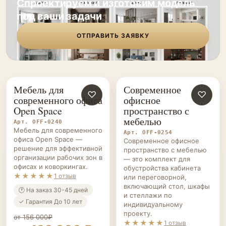
Спроектируем и изготовим модель
под ваши задачи
ОТПРАВИТЬ ЗАЯВКУ
Мебель для
Современное
ОФИСНАЯ
♡
ОФИСНАЯ
♡
современного офиса
офисное
МЕБЕЛЬ НА ЗАКАЗ
МЕБЕЛЬ НА ЗАКАЗ
Open Space
пространство с
мебелью
Арт. OFF-0240
Мебель для современного
Арт. OFF-0254
офиса Open Space —
Современное офисное
решение для эффективной
пространство с мебелью
организации рабочих зон в
— это комплект для
офисах и коворкингах.
обустройства кабинета
★★★★★
1 отзыв
или переговорной,
включающий стол, шкафы
🕐 На заказ 30-45 дней
и стеллажи по
✓ Гарантия До 10 лет
индивидуальному
проекту.
от 156 000₽
★★★★★
1 отзыв