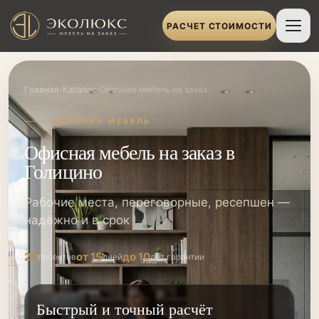
РАСЧЕТ СТОИМОСТИ
›
›
Главная
Каталог
Офисная мебель на заказ
ОФИСНАЯ МЕБЕЛЬ
Офисная мебель на заказ в
Голицино
Рабочие места, переговорные, ресепшен —
надёжно и в срок
20
от 15
до 10
проектов
дней
лет гарантии
Быстрый и точный расчёт