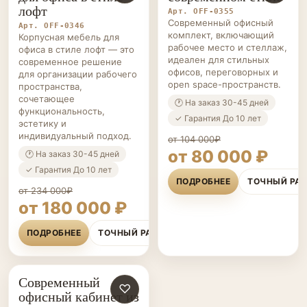
лофт
Арт. OFF-0355
Современный офисный
Арт. OFF-0346
комплект, включающий
Корпусная мебель для
рабочее место и стеллаж,
офиса в стиле лофт — это
идеален для стильных
современное решение
офисов, переговорных и
для организации рабочего
open space-пространств.
пространства,
сочетающее
🕐 На заказ 30-45 дней
функциональность,
✓ Гарантия До 10 лет
эстетику и
индивидуальный подход.
от 104 000₽
от 80 000 ₽
🕐 На заказ 30-45 дней
✓ Гарантия До 10 лет
ПОДРОБНЕЕ
ТОЧНЫЙ РА
от 234 000₽
от 180 000 ₽
ПОДРОБНЕЕ
ТОЧНЫЙ РАСЧЁТ
Современный
ОФИСНАЯ
♡
офисный кабинет из
МЕБЕЛЬ НА ЗАКАЗ