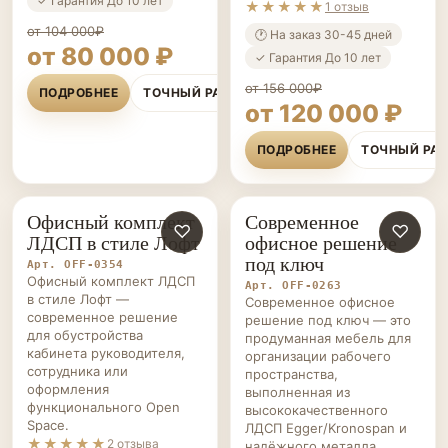
✓ Гарантия До 10 лет
★★★★★
1 отзыв
от 104 000₽
🕐 На заказ 30-45 дней
от 80 000 ₽
✓ Гарантия До 10 лет
от 156 000₽
ПОДРОБНЕЕ
ТОЧНЫЙ РАСЧЁТ
от 120 000 ₽
ПОДРОБНЕЕ
ТОЧНЫЙ РА
Офисный комплект
Современное
ОФИСНАЯ
♡
ОФИСНАЯ
♡
ЛДСП в стиле Лофт
офисное решение
МЕБЕЛЬ НА ЗАКАЗ
МЕБЕЛЬ НА ЗАКАЗ
под ключ
Арт. OFF-0354
Офисный комплект ЛДСП
Арт. OFF-0263
в стиле Лофт —
Современное офисное
современное решение
решение под ключ — это
для обустройства
продуманная мебель для
кабинета руководителя,
организации рабочего
сотрудника или
пространства,
оформления
выполненная из
функционального Open
высококачественного
Space.
ЛДСП Egger/Kronospan и
★★★★★
2 отзыва
надёжного металла.