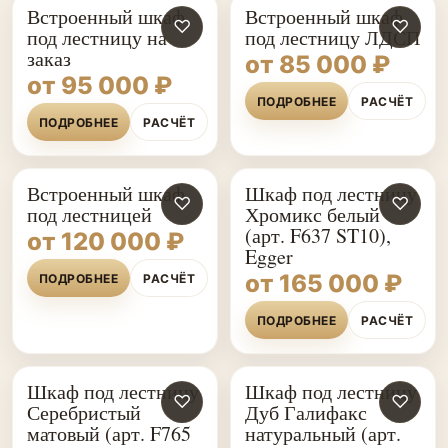
Встроенный шкаф
Встроенный шкаф
♡
♡
под лестницу на
под лестницу ЛДСП
заказ
от 85 000 ₽
от 95 000 ₽
ПОДРОБНЕЕ
РАСЧЁТ
ПОДРОБНЕЕ
РАСЧЁТ
Встроенный шкаф
Шкаф под лестницу
♡
♡
под лестницей
Хромикс белый
(арт. F637 ST10),
от 120 000 ₽
Egger
от 165 000 ₽
ПОДРОБНЕЕ
РАСЧЁТ
ПОДРОБНЕЕ
РАСЧЁТ
Шкаф под лестницу
Шкаф под лестницу
♡
♡
Серебристый
Дуб Галифакс
матовый (арт. F765
натуральный (арт.