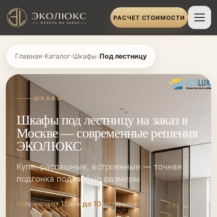
РАСЧЕТ СТОИМОСТИ
Главная
›
Каталог
›
Шкафы
›
Под лестницу
ШКАФЫ
Шкафы под лестницу на заказ в
Москве — современные решения
ЭКОЛЮКС
Купе, распашные, встроенные — точная
подгонка под любые размеры
14
от 15
до 10
проектов
дней
лет гарантии