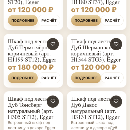
ST20), Egger
H1180 ST37), Egger
от 120 000 ₽
от 120 000 ₽
ПОДРОБНЕЕ
РАСЧЁТ
ПОДРОБНЕЕ
РАСЧЁТ
Шкаф под лестницу
Шкаф под лестницу
♡
♡
Дуб Термо чёрно-
Дуб Шерман коньяк
коричневый (арт.
коричневый (арт.
H1199 ST12), Egger
H1344 STG3), Egger
от 180 000 ₽
от 120 000 ₽
ПОДРОБНЕЕ
РАСЧЁТ
ПОДРОБНЕЕ
РАСЧЁТ
Шкаф под лестницу
Шкаф под лестницу
ШКАФЫ НА ЗАКАЗ
♡
ШКАФЫ НА ЗАКАЗ
♡
Дуб Тонсберг
Дуб Давос
натуральный (арт.
натуральный (арт.
H305 ST12), Egger
H3131 ST12), Egger
Встроенный шкаф под
Встроенный шкаф под
лестницу в декоре Egger
лестницу в декоре «Дуб