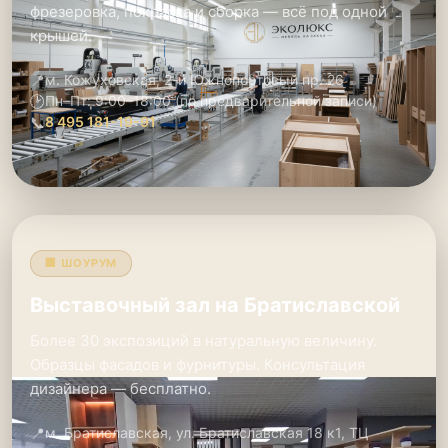
фрезеровка, покраска и сборка — всё под одной
крышей.
📍
м. Кожуховская, 2-й Южнопортовый пр. 26
🕑
Пн–Пт: 9:00–18:00 (по предварительной записи)
📞
8 495 181-19-91
🏢 ШОУРУМ
Выставочный зал на Братиславской
Более 30 экспозиций в натуральную величину.
Образцы фасадов и фурнитуры. Консультация
дизайнера — бесплатно.
📍
м. Братиславская, ул. Братиславская 18 к1, ТЦ