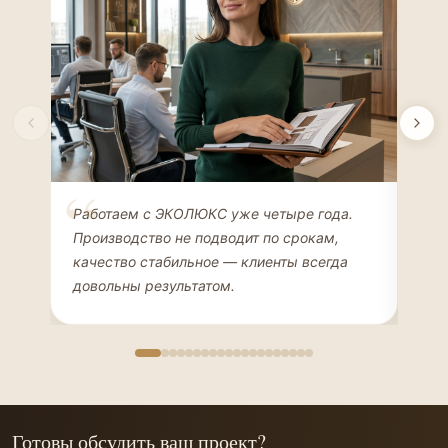
Елена Соколова
Ан
Работаем с ЭКОЛЮКС уже четыре года.
Сде
ДИЗАЙНЕР ИНТЕРЬЕРОВ
ЧАС
Производство не подводит по срокам,
Мен
качество стабильное — клиенты всегда
мон
довольны результатом.
иде
Готовы обсудить ваш проект?